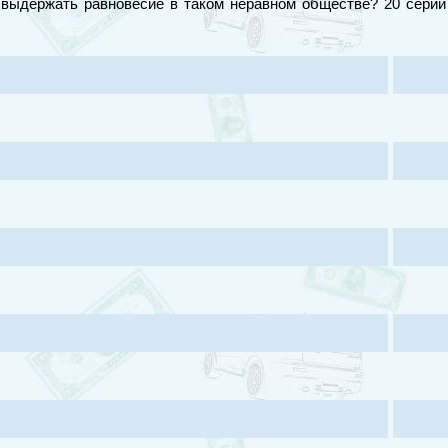
 выдержать равновесие в таком неравном обществе? 20 серий