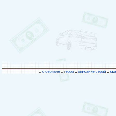
::
о сериале
::
герои
::
описание серий
::
ск