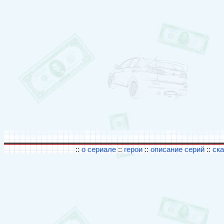
::
о сериале
::
герои
::
описание серий
::
ск