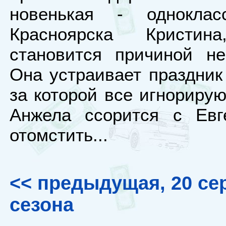
новенькая - однокла
Красноярска Кристин
становится причиной не
Она устраивает праздник 
за которой все игнориру
Анжела ссорится с Евг
отомстить...
<< предыдущая, 20 се
сезона