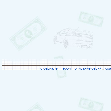
::
о сериале
::
герои
::
описание серий
::
ск