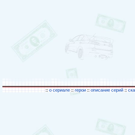
::
о сериале
::
герои
::
описание серий
::
ск