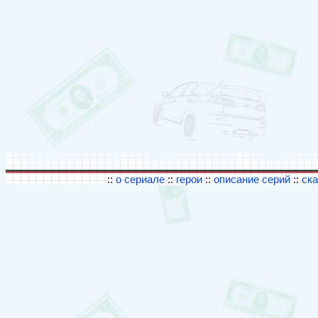
::
о сериале
::
герои
::
описание серий
::
ск