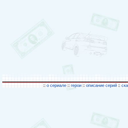
::
о сериале
::
герои
::
описание серий
::
ск