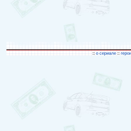
::
о сериале
::
геро