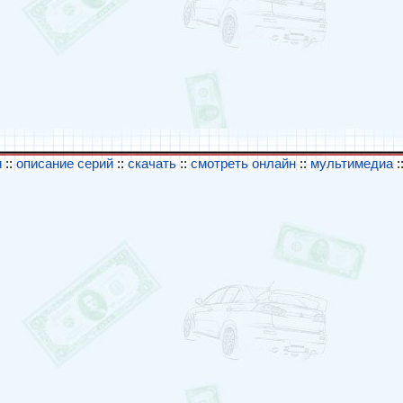
и
::
описание серий
::
скачать
::
смотреть онлайн
::
мультимедиа
: