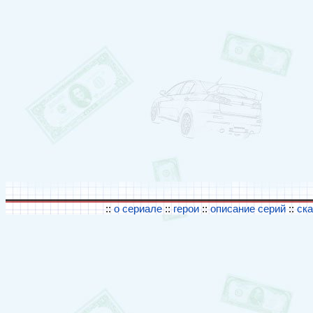
::
о сериале
::
герои
::
описание серий
::
ск