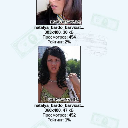
natalya_bardo_barvixat...
383x480
,
30
kБ
Просмотров:
454
Рейтинг:
2%
natalya_bardo_barvixat...
360x480
,
47
kБ
Просмотров:
452
Рейтинг:
1%