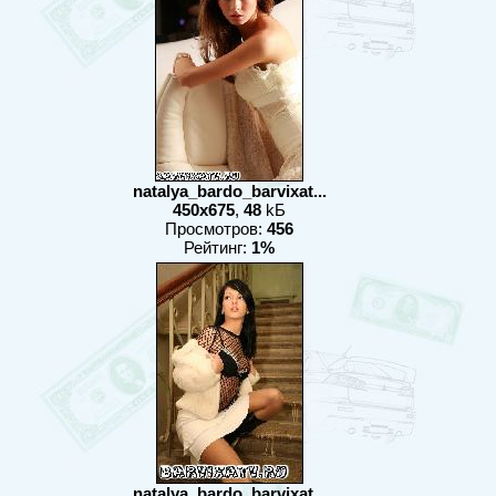
natalya_bardo_barvixat...
450x675
,
48
kБ
Просмотров:
456
Рейтинг:
1%
natalya_bardo_barvixat...