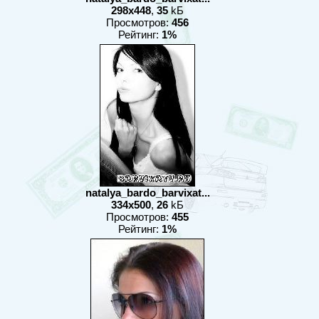
298x448
,
35
kБ
Просмотров:
456
Рейтинг:
1%
natalya_bardo_barvixat...
334x500
,
26
kБ
Просмотров:
455
Рейтинг:
1%