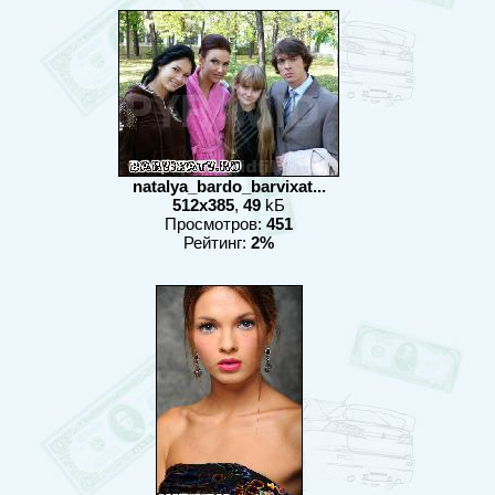
natalya_bardo_barvixat...
512x385
,
49
kБ
Просмотров:
451
Рейтинг:
2%