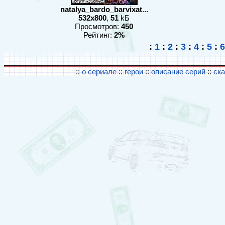
natalya_bardo_barvixat...
532x800
,
51
kБ
Просмотров:
450
Рейтинг:
2%
:
1
:
2
:
3
:
4
:
5
:
6
::
о сериале
::
герои
::
описание серий
::
ск