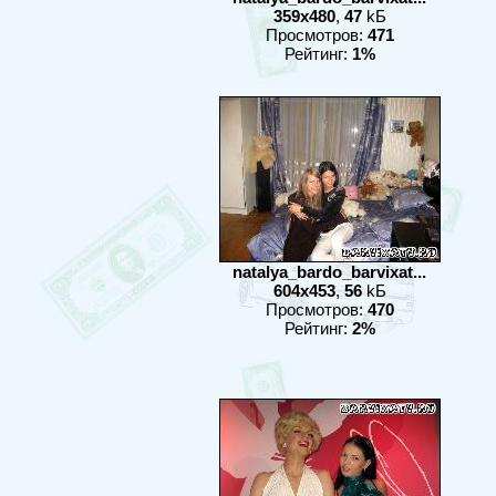
359x480
,
47
kБ
Просмотров:
471
Рейтинг:
1%
natalya_bardo_barvixat...
604x453
,
56
kБ
Просмотров:
470
Рейтинг:
2%