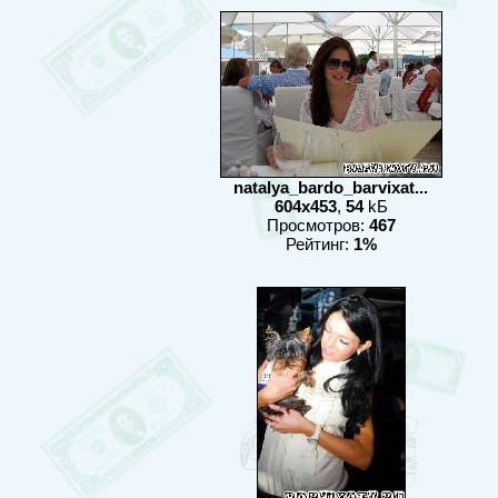
natalya_bardo_barvixat...
604x453
,
54
kБ
Просмотров:
467
Рейтинг:
1%