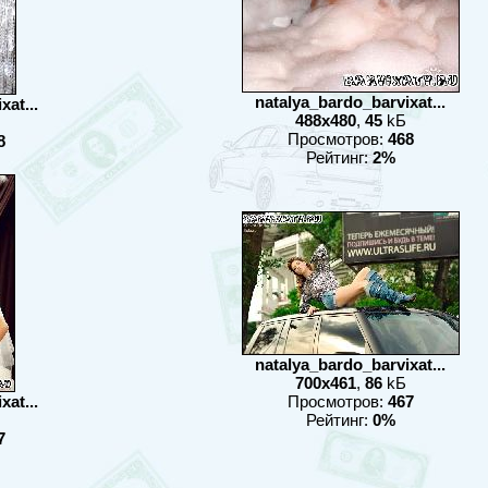
natalya_bardo_barvixat...
at...
488x480
,
45
kБ
Просмотров:
468
8
Рейтинг:
2%
natalya_bardo_barvixat...
700x461
,
86
kБ
at...
Просмотров:
467
Рейтинг:
0%
7