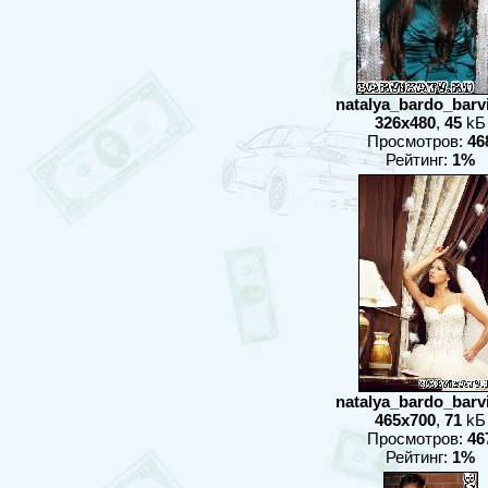
natalya_bardo_barvix
326x480
,
45
kБ
Просмотров:
46
Рейтинг:
1%
natalya_bardo_barvix
465x700
,
71
kБ
Просмотров:
46
Рейтинг:
1%