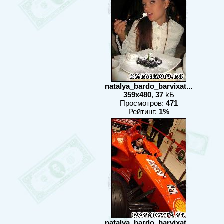
natalya_bardo_barvixat...
359x480
,
37
kБ
Просмотров:
471
Рейтинг:
1%
natalya_bardo_barvixat...