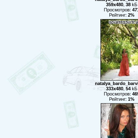
359x480
,
38
kБ
Просмотров:
47
Рейтинг:
2%
natalya_bardo_barvix
333x480
,
54
kБ
Просмотров:
46
Рейтинг:
1%