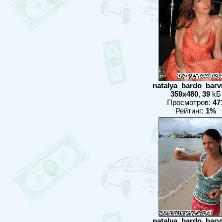
natalya_bardo_barvix
359x480
,
39
kБ
Просмотров:
47
Рейтинг:
1%
natalya_bardo_barvix