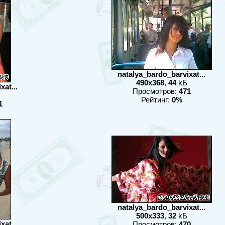
natalya_bardo_barvixat...
490x368
,
44
kБ
at...
Просмотров:
471
Рейтинг:
0%
1
natalya_bardo_barvixat...
500x333
,
32
kБ
at...
Просмотров:
470