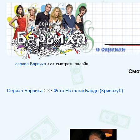
cериал Барвиха
>>> cмотреть онлайн
Смот
Сериал Барвиха
>>>
Фото Натальи Бардо (Кривозуб)