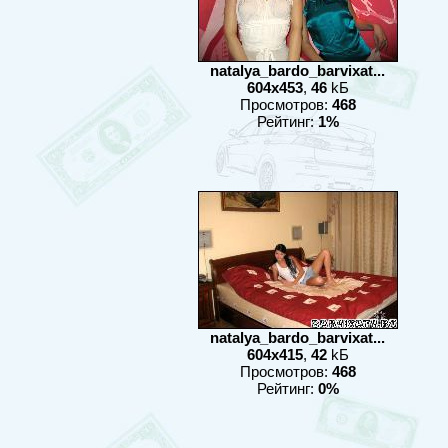
natalya_bardo_barvixat...
604x453
,
46
kБ
Просмотров:
468
Рейтинг:
1%
natalya_bardo_barvixat...
604x415
,
42
kБ
Просмотров:
468
Рейтинг:
0%