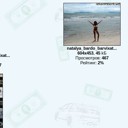
natalya_bardo_barvixat...
604x453
,
45
kБ
at...
Просмотров:
467
Рейтинг:
2%
7