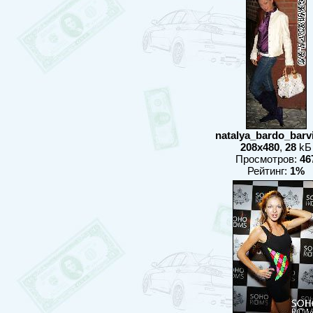
natalya_bardo_barvix
208x480
,
28
kБ
Просмотров:
46
Рейтинг:
1%