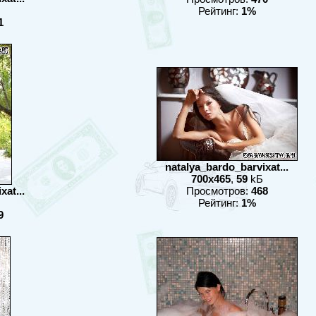
Рейтинг:
1%
1
natalya_bardo_barvixat...
700x465
,
59
kБ
at...
Просмотров:
468
Рейтинг:
1%
9