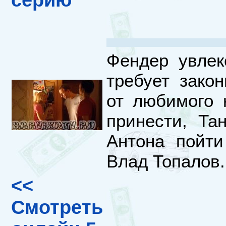
серию
Фендер увлек
требует зако
от любимого 
принести, Та
Антона пойти
Влад Топалов.
<<
Смотреть