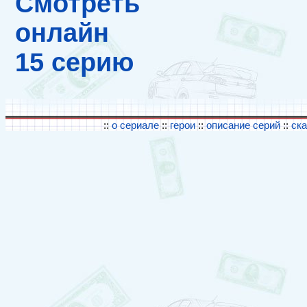
Смотреть
онлайн
15 серию
::
о сериале
::
герои
::
описание серий
::
ск