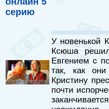
онлайн 5
серию
У новенькой 
Ксюша решил
Евгением с п
так, как они
Кристину пре
почти испорче
заканчива