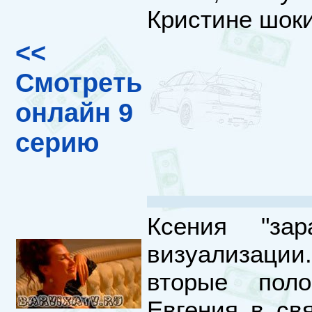
Кристине шок
<<
Смотреть
онлайн 9
серию
Ксения "за
визуализации.
вторые поло
Евгения в св