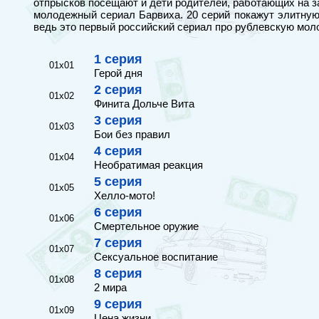
отпрысков посещают и дети родителей, работающих на з
молодежный сериал Барвиха. 20 серий покажут элитную
ведь это первый российский сериал про рублевскую мол
1 серия
01x01
Герой дня
2 серия
01x02
Финита Дольче Вита
3 серия
01x03
Бои без правил
4 серия
01x04
Необратимая реакция
5 серия
01x05
Хелло-мото!
6 серия
01x06
Смертельное оружие
7 серия
01x07
Сексуальное воспитание
8 серия
01x08
2 мира
9 серия
01x09
Цена жизни