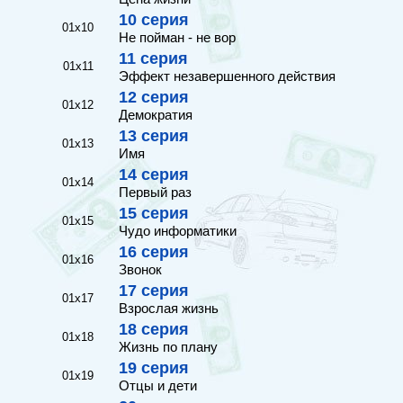
10 серия
01x10
Не пойман - не вор
11 серия
01x11
Эффект незавершенного действия
12 серия
01x12
Демократия
13 серия
01x13
Имя
14 серия
01x14
Первый раз
15 серия
01x15
Чудо информатики
16 серия
01x16
Звонок
17 серия
01x17
Взрослая жизнь
18 серия
01x18
Жизнь по плану
19 серия
01x19
Отцы и дети